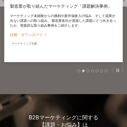
製造業が取り組んだマーケティング「課題解決事例」
マーケティング未経験からの挑戦や新市場参入の悩み、そして成果が
出ない課題への取り組み。 製造業各社が直面した課題にどう向き合っ
たか、実践的な取り組み事例をご紹介します。
詳細・ダウンロード
マーケティング全般
スラ
B2Bマーケティングに関する
【課題・お悩み】は