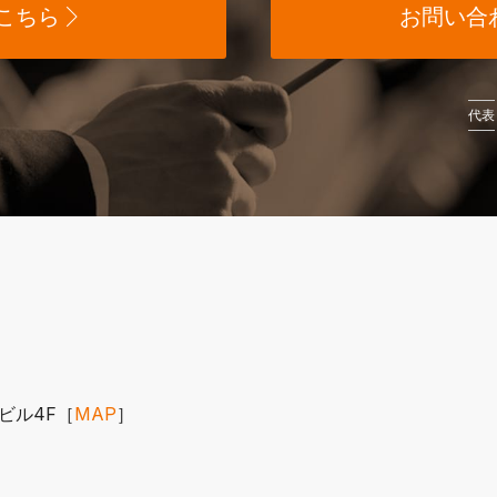
こちら
お問い合
代表
木ビル4F［
MAP
］