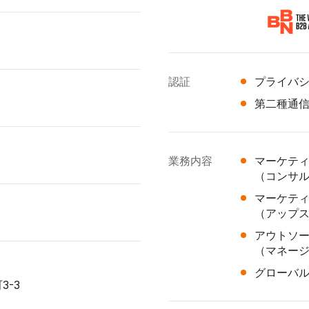
認証
プライバシ
第二種通信事
業務内容
マーケテ
（コンサ
マーケテ
（アップ
アウトソ
（マネー
グローバ
3-3