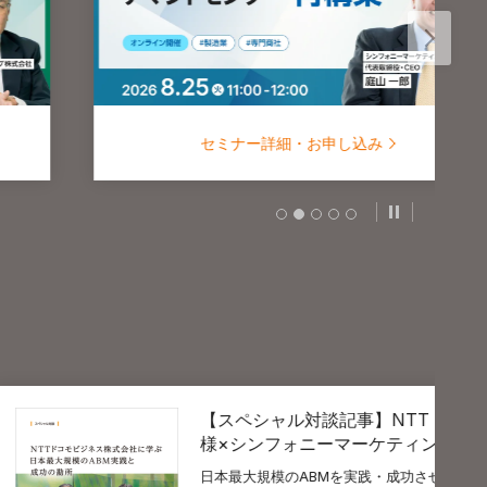
セミナー詳細・お申し込み
スライドの自
【スペシャル対談記事】NTTドコモビジネス 戸松
様×シンフォニーマーケティング 庭山
本最大規模のABMを実践・成功させているNTTドコモビジネ