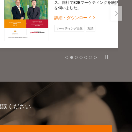
。同社でB2Bマーケティングを統括されている戸松様にお話
伺いました。
細・ダウンロード
マーケティング全般
対談
スライドの自
相談ください