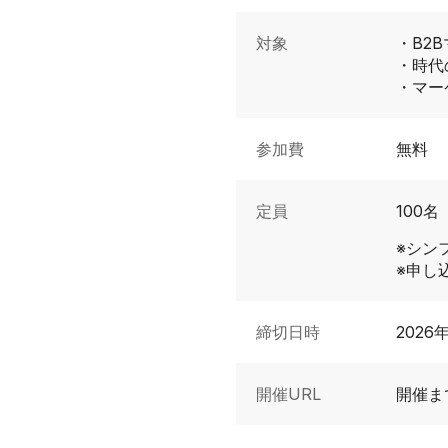
対象
・B2
・時代
・マー
参加費
無料
定員
100名
※シン
※申し
締切日時
2026
開催URL
開催ま