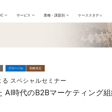
GC
サービス
業種・課題別
ケーススタディ
グローバル
戦略策定
よる スペシャルセミナー
た AI時代のB2Bマーケティング