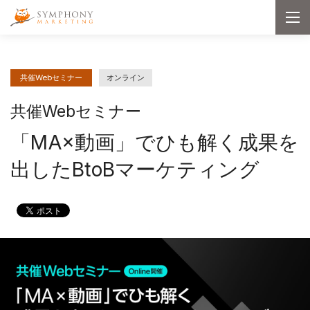
メインコンテンツへ移動
Symphony Marketing
メ
ニ
ュ
ー
を
開
共催Webセミナー
オンライン
く
共催Webセミナー
「MA×動画」でひも解く成果を
出したBtoBマーケティング