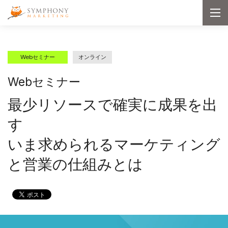
メインコンテンツへ移動
Symphony Marketing
メ
ニ
ュ
ー
を
開
Webセミナー
オンライン
く
Webセミナー
最少リソースで確実に成果を出
す
いま求められるマーケティング
と営業の仕組みとは