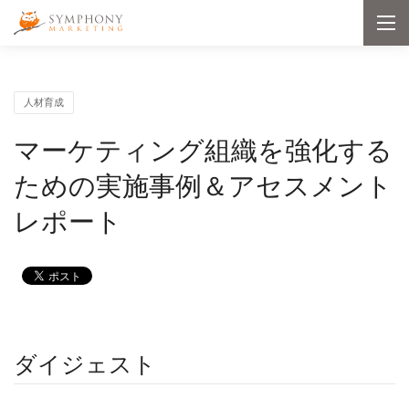
メインコンテンツへ移動
Symphony Marketing
メ
ニ
ュ
ー
を
開
人材育成
く
マーケティング組織を強化する
ための実施事例＆
アセスメント
レポート
ダイジェスト