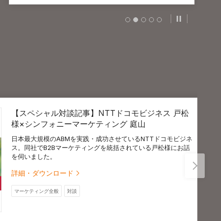
スライドの自
【スペシャル対談記事】NTTドコモビジネス 戸松
様×シンフォニーマーケティング 庭山
本最大規模のABMを実践・成功させているNTTドコモビジネ
。同社でB2Bマーケティングを統括されている戸松様にお話
伺いました。
細・ダウンロード
マーケティング全般
対談