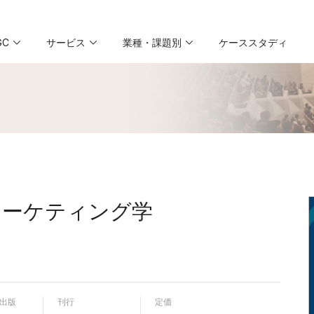
GC
サービス
業種・課題別
ケーススタディ
マーケティング学
出版
刊行
定価