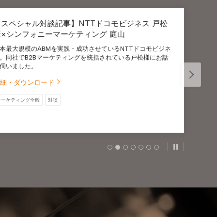
【スペシャル対談記事】NTTドコモビジネス 戸松
様×シンフォニーマーケティング 庭山
本最大規模のABMを実践・成功させているNTTドコモビジネ
。同社でB2Bマーケティングを統括されている戸松様にお話
伺いました。
細・ダウンロード
マーケティング全般
対談
スライドの自