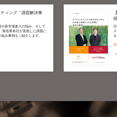
ケティング「課題解決事
戦や新市場参入の悩み、そして
日
。 製造業各社が直面した課題に
ス
り組み事例をご紹介します。
を
詳