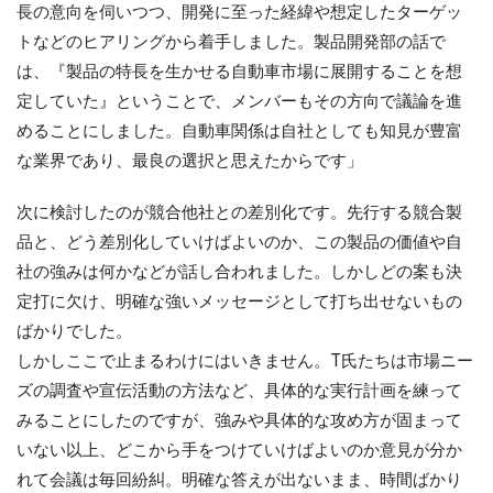
長の意向を伺いつつ、開発に至った経緯や想定したターゲッ
トなどのヒアリングから着手しました。製品開発部の話で
は、『製品の特長を生かせる自動車市場に展開することを想
定していた』ということで、メンバーもその方向で議論を進
めることにしました。自動車関係は自社としても知見が豊富
な業界であり、最良の選択と思えたからです」
次に検討したのが競合他社との差別化です。先行する競合製
品と、どう差別化していけばよいのか、この製品の価値や自
社の強みは何かなどが話し合われました。しかしどの案も決
定打に欠け、明確な強いメッセージとして打ち出せないもの
ばかりでした。
しかしここで止まるわけにはいきません。T氏たちは市場ニー
ズの調査や宣伝活動の方法など、具体的な実行計画を練って
みることにしたのですが、強みや具体的な攻め方が固まって
いない以上、どこから手をつけていけばよいのか意見が分か
れて会議は毎回紛糾。明確な答えが出ないまま、時間ばかり