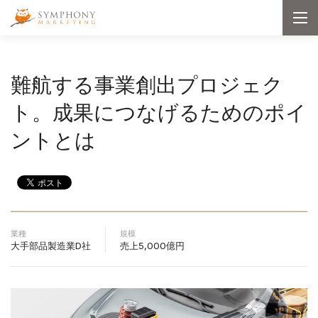
メインコンテンツへ移動
Symphony Marketing
メ
ニ
ュ
ー
を
開
難航する事業創出プロジェク
く
ト。成果につなげるためのポイ
ントとは
業種
規模
大手部品製造業D社
売上5,000億円