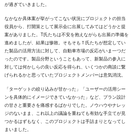
が過ぎていきました。
なかなか具体案が挙がってこない状況にプロジェクトの担当
役員から、打開策として展示会に出展してみてはどうかと提
案がありました。T氏たちは不安を抱えながらも出展の準備を
進めましたが、結果は惨敗。そもそもＴ氏たちが想定してい
た製品の活用方法に対して、自動車市場の反応がいま一つだ
ったのです。製品分野ということもあって、新製品の参入に
対しては何かしらの良い反応を得られ、いくつかの商談に繋
げられるかと思っていたプロジェクトメンバーは意気消沈。
「ターゲットの絞り込みが甘かった」「ユーザーの活用シー
ンを具体的にイメージできていなかった」など、プラン設計
の甘さと重要さを痛感するばかりでした。ノウハウやナレッ
ジのないまま、これ以上の議論を重ねても有効な手立てが見
つかるはずもなく、このプロジェクトは手詰まりとなってし
まいました。