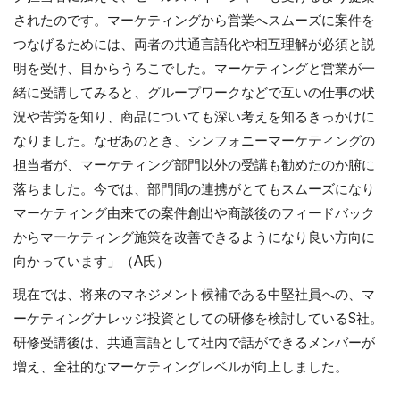
されたのです。マーケティングから営業へスムーズに案件を
つなげるためには、両者の共通言語化や相互理解が必須と説
明を受け、目からうろこでした。マーケティングと営業が一
緒に受講してみると、グループワークなどで互いの仕事の状
況や苦労を知り、商品についても深い考えを知るきっかけに
なりました。なぜあのとき、シンフォニーマーケティングの
担当者が、マーケティング部門以外の受講も勧めたのか腑に
落ちました。今では、部門間の連携がとてもスムーズになり
マーケティング由来での案件創出や商談後のフィードバック
からマーケティング施策を改善できるようになり良い方向に
向かっています」（A氏）
現在では、将来のマネジメント候補である中堅社員への、マ
ーケティングナレッジ投資としての研修を検討しているS社。
研修受講後は、共通言語として社内で話ができるメンバーが
増え、全社的なマーケティングレベルが向上しました。